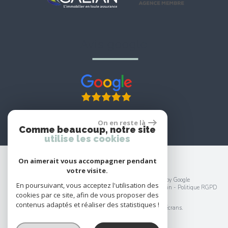
avis google
On en reste là
Comme beaucoup, notre site
utilise les cookies
On aimerait vous accompagner pendant
votre visite.
© 2026 | Tous droits réservés | Traduction powered by Google
En poursuivant, vous acceptez l'utilisation des
Plan du site
-
Mentions légales
-
Nos honoraires
-
Liens
-
Admin
-
Politique RGPD
cookies par ce site, afin de vous proposer des
Site internet compatible multi-supports,
contenus adaptés et réaliser des statistiques !
un seul site adaptable à tous les types d'écrans.