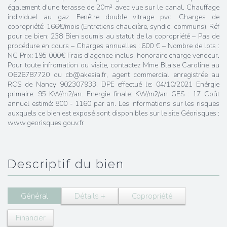
également d'une terasse de 20m² avec vue sur le canal. Chauffage
individuel au gaz. Fenêtre double vitrage pvc. Charges de
copropriété: 166€/mois (Entretiens chaudière, syndic, communs). Réf
pour ce bien: 238 Bien soumis au statut de la copropriété – Pas de
procédure en cours – Charges annuelles : 600 € – Nombre de lots :
NC Prix: 195 000€ Frais d'agence inclus, honoraire charge vendeur.
Pour toute infromation ou visite, contactez Mme Blaise Caroline au
O626787720 ou cb@akesia.fr, agent commercial enregistrée au
RCS de Nancy 902307933. DPE effectué le: 04/10/2021 Enérgie
primaire: 95 KW/m2/an. Energie finale: KW/m2/an GES : 17 Coût
annuel estimé: 800 - 1160 par an. Les informations sur les risques
auxquels ce bien est exposé sont disponibles sur le site Géorisques :
www.georisques.gouv.fr
descriptif du bien
Général
Détails +
Copropriété
Financier