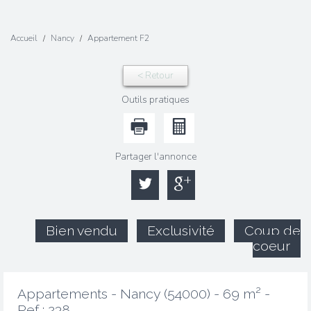
Accueil
Nancy
Appartement F2
< Retour
Outils pratiques
Partager l'annonce
Bien vendu
Exclusivité
Coup de
coeur
Appartements - Nancy (54000) - 69 m² -
Ref : 238