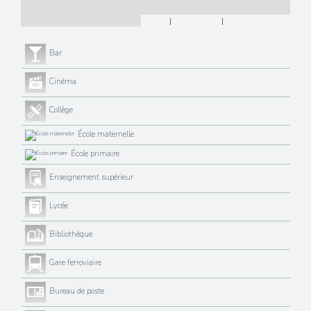
Leaflet
|
©
Maps
|
© OpenStreetMap
Jawg
Bar
Cinéma
Collège
École maternelle
École primaire
Enseignement supérieur
Lycée
Bibliothèque
Gare ferroviaire
Bureau de poste