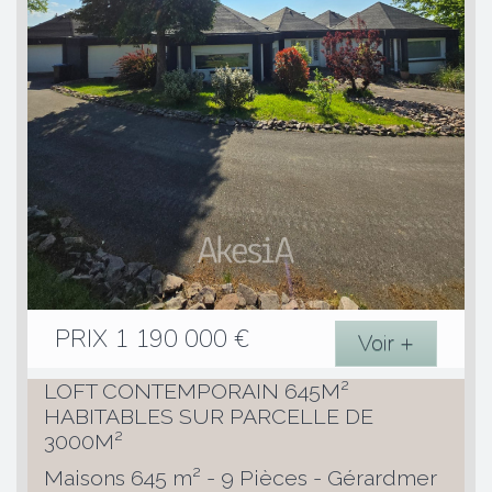
PRIX
1 190 000
€
Voir +
LOFT CONTEMPORAIN 645M²
HABITABLES SUR PARCELLE DE
3000M²
Maisons 645 m² - 9 Pièces - Gérardmer