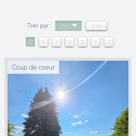
Trier par :
Date
Prix
1
2
3
4
5
6
7
Coup de coeur