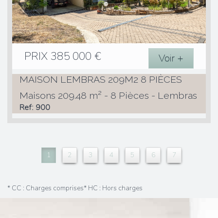
PRIX
385 000
€
Voir +
MAISON LEMBRAS 209M2 8 PIÈCES
Maisons 209.48 m² - 8 Pièces - Lembras
Ref: 900
1
2
3
4
5
6
7
* CC : Charges comprises
* HC : Hors charges