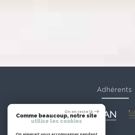
Adhérents
On en reste là
Comme beaucoup, notre site
utilise les cookies
On aimerait vous accompagner pendant