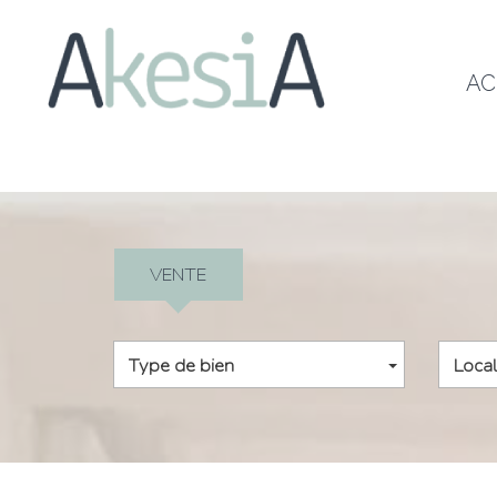
A
VENTE
Type de bien
Local