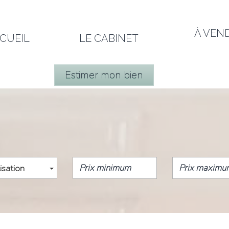
À VEN
CCUEIL
LE CABINET
Estimer mon bien
isation