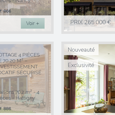
èces - Nancy
Référence
f: 866
Type de Bien
PRIX
265 000
€
Nombres de pièc
Voir +
Surface
Nombre de ch
Nouveauté
OTTAGE 4 PIÈCES
 70,20 M² –
Exclusivité
86
NVESTISSEMENT
OCATIF SÉCURISÉ
isons
70,20 m²
4
isons 70.2 m² - 4
3
èces - Hattigny
Référence
f: 886