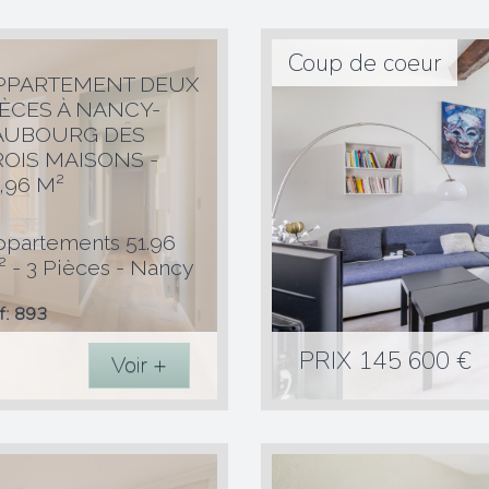
Quartier
Coup de coeur
PPARTEMENT DEUX
IÈCES À NANCY-
93
AUBOURG DES
ROIS MAISONS -
ments
,96 M²
51,96 m²
3
ppartements 51.96
1
 - 3 Pièces - Nancy
Référence
f: 893
Type de Bien
PRIX
145 600
€
Nombres de pièc
Voir +
Surface
Quartier