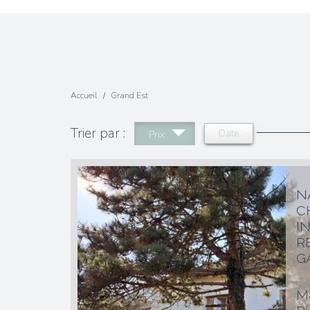
Accueil
Grand Est
Trier par :
Date
Prix
N
C
8
I
R
Ma
GA
Ma