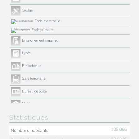
Collège
École maternelle
École primaire
Enseignement supérieur
Lycée
Bibliothèque
Gare ferroviaire
Bureau de poste
Mairie
Statistiques
Presse et Tabac
105 066
Nombre d'habitants