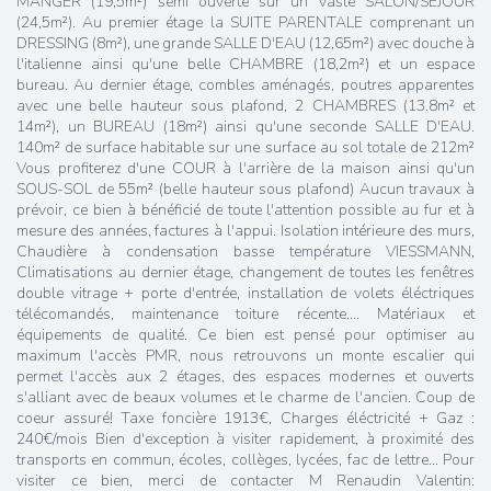
MANGER (19,5m²) semi ouverte sur un vaste SALON/SEJOUR
(24,5m²). Au premier étage la SUITE PARENTALE comprenant un
DRESSING (8m²), une grande SALLE D'EAU (12,65m²) avec douche à
l'italienne ainsi qu'une belle CHAMBRE (18,2m²) et un espace
bureau. Au dernier étage, combles aménagés, poutres apparentes
avec une belle hauteur sous plafond, 2 CHAMBRES (13.8m² et
14m²), un BUREAU (18m²) ainsi qu'une seconde SALLE D'EAU.
140m² de surface habitable sur une surface au sol totale de 212m²
Vous profiterez d'une COUR à l'arrière de la maison ainsi qu'un
SOUS-SOL de 55m² (belle hauteur sous plafond) Aucun travaux à
prévoir, ce bien à bénéficié de toute l'attention possible au fur et à
mesure des années, factures à l'appui. Isolation intérieure des murs,
Chaudière à condensation basse température VIESSMANN,
Climatisations au dernier étage, changement de toutes les fenêtres
double vitrage + porte d'entrée, installation de volets éléctriques
télécomandés, maintenance toiture récente.... Matériaux et
équipements de qualité. Ce bien est pensé pour optimiser au
maximum l'accès PMR, nous retrouvons un monte escalier qui
permet l'accès aux 2 étages, des espaces modernes et ouverts
s'alliant avec de beaux volumes et le charme de l'ancien. Coup de
coeur assuré! Taxe foncière 1913€, Charges éléctricité + Gaz :
240€/mois Bien d'exception à visiter rapidement, à proximité des
transports en commun, écoles, collèges, lycées, fac de lettre... Pour
visiter ce bien, merci de contacter M Renaudin Valentin: