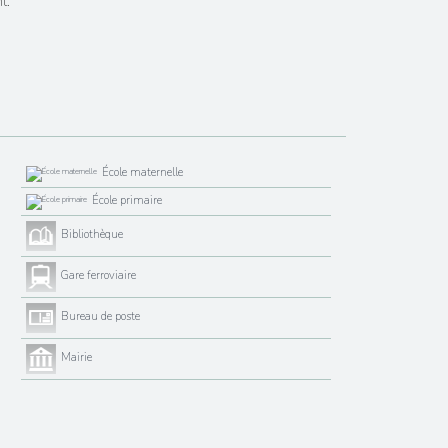
t.
École maternelle
École primaire
Bibliothèque
Gare ferroviaire
Bureau de poste
Mairie