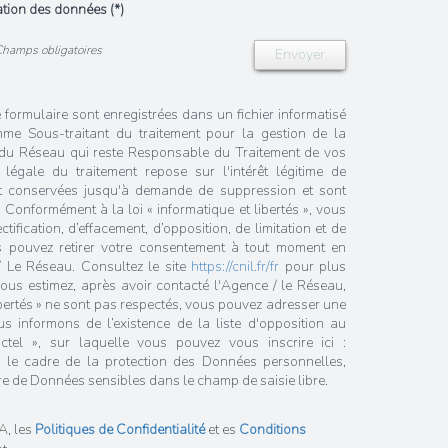
sation des données (*)
Champs obligatoires
Envoyer
e formulaire sont enregistrées dans un fichier informatisé
me Sous-traitant du traitement pour la gestion de la
/ du Réseau qui reste Responsable du Traitement de vos
égale du traitement repose sur l'intérêt légitime de
nt conservées jusqu'à demande de suppression et sont
 Conformément à la loi « informatique et libertés », vous
tification, d’effacement, d’opposition, de limitation et de
s pouvez retirer votre consentement à tout moment en
/ Le Réseau. Consultez le site
https://cnil.fr/fr
pour plus
 vous estimez, après avoir contacté l'Agence / le Réseau,
ibertés » ne sont pas respectés, vous pouvez adresser une
 informons de l’existence de la liste d'opposition au
tel », sur laquelle vous pouvez vous inscrire ici :
 le cadre de la protection des Données personnelles,
re de Données sensibles dans le champ de saisie libre.
A, les
Politiques de Confidentialité
et es
Conditions