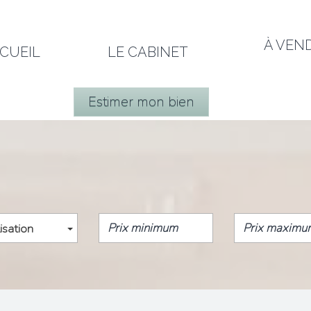
À VEN
CCUEIL
LE CABINET
Estimer mon bien
isation