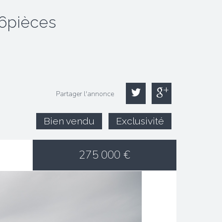
 6pièces
Partager l'annonce
Bien vendu
Exclusivité
275 000
€