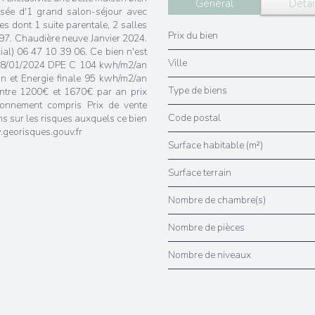
Général
Détai
posée d'1 grand salon-séjour avec
es dont 1 suite parentale, 2 salles
Prix du bien
497. Chaudière neuve Janvier 2024.
al) 06 47 10 39 06. Ce bien n'est
Ville
 28/01/2024 DPE C 104 kwh/m2/an
 et Energie finale 95 kwh/m2/an
Type de biens
entre 1200€ et 1670€ par an prix
onnement compris Prix de vente
Code postal
s sur les risques auxquels ce bien
.georisques.gouv.fr
Surface habitable (m²)
surface terrain
Nombre de chambre(s)
Nombre de pièces
Nombre de niveaux