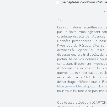
J'accepte les conditions d'utili
* 
* :
Les informations recueillies sur c
par La Boite Immo agissant com
clientèle/prospects de l'Agence 
Données personnelles. La base l
l'Agence / du Réseau. Elles so
destinées à l'Agence / au Réseau.
disposez des droits d’accès, de rec
portabilité de vos données. Vou
contactant directement l’Agence 
d’informations sur vos droits. Si
que vos droits « Informatique et L
réclamation à la CNIL. Nous vous
démarchage téléphonique « Bloc
https://www.bloctel.gouv.fr
. Dans
nous vous invitons à ne pas inscri
Ce site est protégé par reCAPTCH