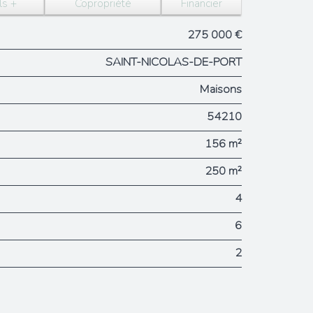
ls +
Copropriété
Financier
275 000 €
SAINT-NICOLAS-DE-PORT
Maisons
54210
156 m²
250 m²
4
6
2