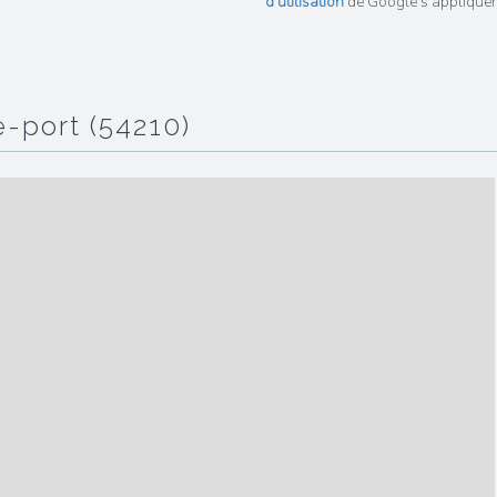
d'utilisation
de Google s'appliquen
de-port (54210)