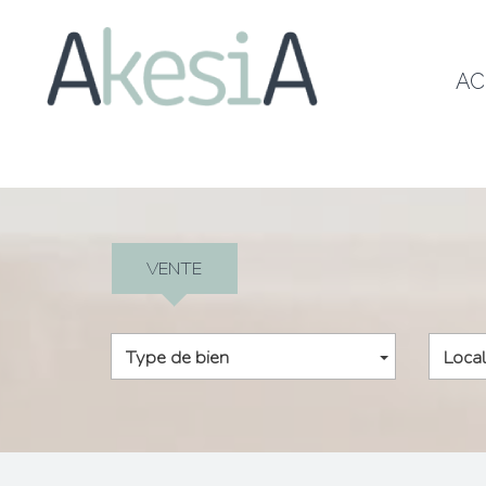
A
VENTE
Type de bien
Local