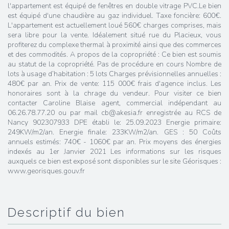
l'appartement est équipé de fenêtres en double vitrage PVC.Le bien
est équipé d'une chaudière au gaz individuel. Taxe foncière: 600€.
L'appartement est actuellement loué 560€ charges comprises, mais
sera libre pour la vente. Idéalement situé rue du Placieux, vous
profiterez du complexe thermal à proximité ainsi que des commerces
et des commodités. A propos de la copropriété : Ce bien est soumis
au statut de la copropriété. Pas de procédure en cours Nombre de
lots à usage d’habitation : 5 lots Charges prévisionnelles annuelles :
480€ par an. Prix de vente: 115 000€ frais d'agence inclus. Les
honoraires sont à la chrage du vendeur. Pour visiter ce bien
contacter Caroline Blaise agent, commercial indépendant au
06.26.78.77.20 ou par mail cb@akesia.fr enregistrée au RCS de
Nancy 902307933 DPE établi le: 25.09.2023 Energie primaire:
249KW/m2/an. Energie finale: 233KW/m2/an. GES : 50 Coûts
annuels estimés: 740€ - 1060€ par an. Prix moyens des énergies
indexés au 1er Janvier 2021 Les informations sur les risques
auxquels ce bien est exposé sont disponibles sur le site Géorisques :
www.georisques.gouv.fr
descriptif du bien