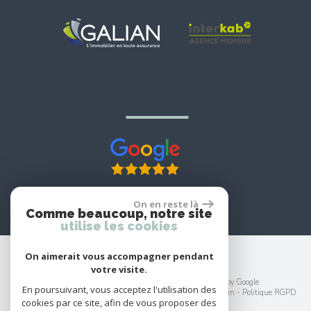
avis google
On en reste là
Comme beaucoup, notre site
utilise les cookies
On aimerait vous accompagner pendant
votre visite.
© 2026 | Tous droits réservés | Traduction powered by Google
En poursuivant, vous acceptez l'utilisation des
Plan du site
-
Mentions légales
-
Nos honoraires
-
Liens
-
Admin
-
Politique RGPD
cookies par ce site, afin de vous proposer des
Site internet compatible multi-supports,