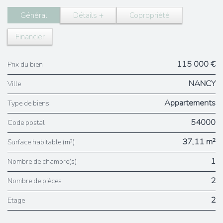
Général
Détails +
Copropriété
Financier
115 000 €
Prix du bien
NANCY
Ville
Appartements
Type de biens
54000
Code postal
37,11 m²
Surface habitable (m²)
1
Nombre de chambre(s)
2
Nombre de pièces
2
Etage