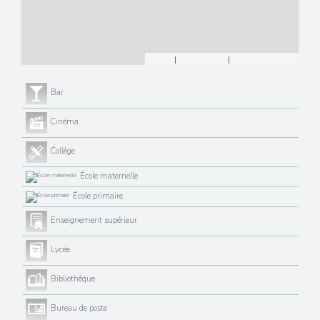
Leaflet
|
©
Maps
|
© OpenStreetMap
Jawg
Bar
Cinéma
Collège
École maternelle
École primaire
Enseignement supérieur
Lycée
Bibliothèque
Bureau de poste