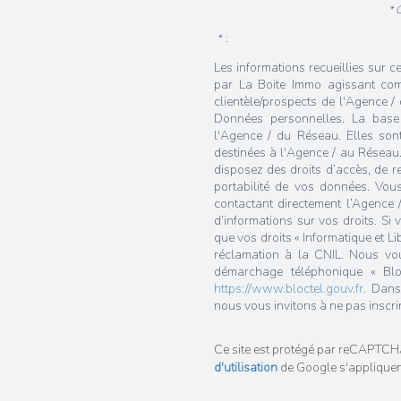
* 
* :
Les informations recueillies sur c
par La Boite Immo agissant com
clientèle/prospects de l'Agence 
Données personnelles. La base l
l'Agence / du Réseau. Elles so
destinées à l'Agence / au Réseau.
disposez des droits d’accès, de rec
portabilité de vos données. Vou
contactant directement l’Agence 
d’informations sur vos droits. Si
que vos droits « Informatique et L
réclamation à la CNIL. Nous vous
démarchage téléphonique « Bloc
https://www.bloctel.gouv.fr
. Dans
nous vous invitons à ne pas inscri
Ce site est protégé par reCAPTCH
d'utilisation
de Google s'appliquen