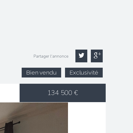
Partager l'annonce
Bien vendu
Exclusivité
134 500
€