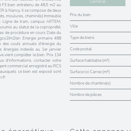
Général
 F3 bien entretenu de 48,5 m2 au
ER à Nancy. Il se compose de deux
Prix du bien
uets, moulures, cheminés) Immeuble
e : Ligne de tram, campus ARTEM,
Ville
soumis au statut de la copropriété.
Pas de procédure en cours Date du
Type de biens
o2/m2/an Energie primaire 488
n des couts annuels d'énergie du
Code postal
 énergies indexés au 1er janvier
 vient compléter le bien. Prix 134
s d'informations, contacter votre
Surface habitable (m²)
gent commercial enregistré au RCS
 auxquels ce bien est exposé sont
Surface loi Carrez (m²)
v.fr
Nombre de chambre(s)
Nombre de pièces