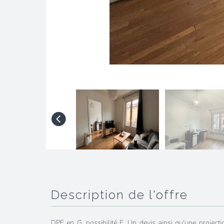
description de l'offre
DPE en G, possibilité E. Un devis ainsi qu'une projectio