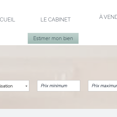
À VEN
CCUEIL
LE CABINET
Estimer mon bien
isation