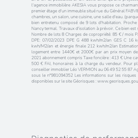
l'agence immobilière AKESIA vous propose ce charmant
premier étage d'un immeuble situé rue du Général FABVI
chambres, un salon, une cuisine, une salle d'eau. (parq
bien entretenu composé de 9 lots d'habitation. Proch
Nancy termal. Travaux d'isolation à prévoir. Ce bien est 
Nombre de lots 8 Charges de copropriété: 85 € / mois 
DPE: 07/02/2023 DPE G 488 kwh/m2/an GES C 16 kgc
kwh/M2/an et énergie finale 212 kwh/m2/an Estimatio
logement entre 1440€ et 2000€ par an prix moyen des
2021 abonnement compris Taxe foncière : 413 € Une cave
500 € FAI, honoraires à la charge du vendeur. Pour plu
conseiller immoblier Léo VERMION au 06 49 52 55 87 A
sous le n°981094352 Les informations sur les risques
disponibles sur le site Géorisques : www.georisques.gou