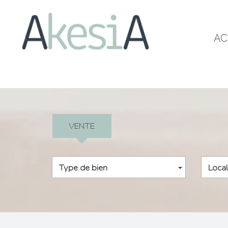
A
VENTE
Type de bien
Local