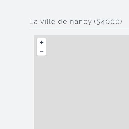
la ville de nancy (54000)
+
−