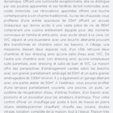
dynamique. Offrant une luminosité exceptionnelle, elle se distingue
par ses poutres apparentes et ses fenêtres de toit motorisées avec
volets motorisés. Les rénovations apportées offrent une touche
contemporaine à son charme traditionnel. Au rez-de-chaussée, vous
profiterez d'une entrée spacieuse de 33m² offrant un accueil
chaleureux qui donne accès à une vaste pièce de vie de 80m²
comprenant une cuisine entièrement équipée pour des moments
conviviaux en famille et entre amis, avec accès direct à la cave. Un
WC séparé et une buanderie avec une douche attenante pouvant
être transformée en chambre selon les besoins. A l'étage, une
mezzanine dessert deux espaces nuit, d'un côté retrouvé deux
chambres et leur dressing ainsi qu'une salle d'eau avec WC. De
l'autre une chambre avec son dressing ainsi qu'une somptueuse
suite parentale, avec dressing et salle de bain et WC. La maison
offre des perspectives d'aménagement variées selon les besoins
avec son grenier partiellement aménagé de 50m² et un autre grenier
aménageable de 100m² environ. Il y a également un garage attenant
avec une partie atelier de 50m². A l'extérieur, vous pourrez profiter
d'une terrasse partiellement couverte, une piscine, un puits, un
système de récupération d'eau, d'arbres fruitiers, d'un bassin avec
poissons et un poulailler pour les amateurs d'animaux. Pour votre
confort d'hiver un chauffage par poele à bois de masse en pierre
ollaire stéatite,plancher chauffant, chauffe eau solaire, double
vitrage, isolation complète de la maison, tout à l'égout. Maison très