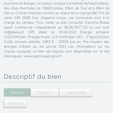
économe en énergie. La maison se situe à proximité de Neufchâteau,
des villes thermales de Vittel/Contrex, 30km de Toul et à 45km de
Nancy. Ce bien n’est pas soumis au statut de la copropriété. Prix de
vente: 245 000€ frais d'agence inclujs. Les honoraires sont à la
charge du vendeur. Pour visiter ce bien contacter Caroline Blaise
agent commercial independante au 06.26.78.77.20 ou par mail
cb@akesia.fr DPE établi le: 30.04.2022 Energie primaire:
122KW/m2/an. Energie finale: 114 KW/m2/an GES : 3 Kgco2/m2/an
Coûts annuels estimés: 2463 € - 3333€ par an. Prix moyens des
énergies indexés au 1er janvier 2021 Les informations sur les
risques auxquels ce bien est exposé sont disponibles sur le site
Géorisques : www.georisques.gouv.fr
descriptif du bien
Général
Détails +
Copropriété
Financier