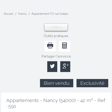
Accueil
Nancy
Appartement F2 rue Isabey
< Retour
Outils pratiques
Partager l'annonce
Bien vendu
Exclusivité
Appartements - Nancy (54000) - 42 m² -
Ref
: 591