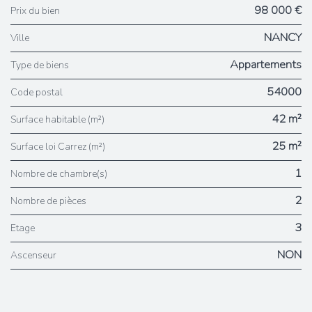
98 000 €
Prix du bien
NANCY
Ville
Appartements
Type de biens
54000
Code postal
42 m²
Surface habitable (m²)
25 m²
Surface loi Carrez (m²)
1
Nombre de chambre(s)
2
Nombre de pièces
3
Etage
NON
Ascenseur