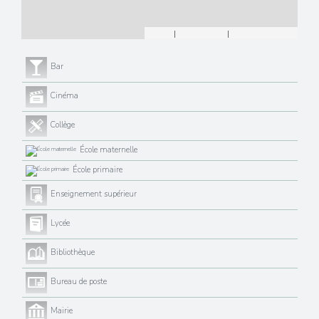
Leaflet
|
©
Maps
|
© OpenStreetMap
Jawg
Bar
Cinéma
Collège
École maternelle
École primaire
Enseignement supérieur
Lycée
Bibliothèque
Bureau de poste
Mairie