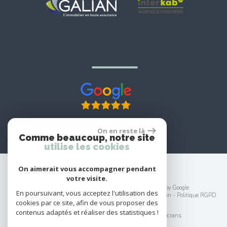
avis google
On en reste là
Comme beaucoup, notre site
utilise les cookies
On aimerait vous accompagner pendant
votre visite.
© 2026 | Tous droits réservés | Traduction powered by Google
En poursuivant, vous acceptez l'utilisation des
Plan du site
-
Mentions légales
-
Nos honoraires
-
Liens
-
Admin
-
Politique RGPD
cookies par ce site, afin de vous proposer des
Site internet compatible multi-supports,
contenus adaptés et réaliser des statistiques !
un seul site adaptable à tous les types d'écrans.