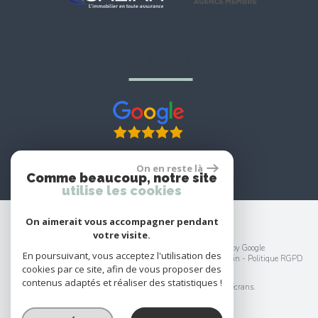
avis google
On en reste là
Comme beaucoup, notre site
utilise les cookies
On aimerait vous accompagner pendant
votre visite.
© 2026 | Tous droits réservés | Traduction powered by Google
En poursuivant, vous acceptez l'utilisation des
Plan du site
-
Mentions légales
-
Nos honoraires
-
Liens
-
Admin
-
Politique RGPD
cookies par ce site, afin de vous proposer des
Site internet compatible multi-supports,
contenus adaptés et réaliser des statistiques !
un seul site adaptable à tous les types d'écrans.