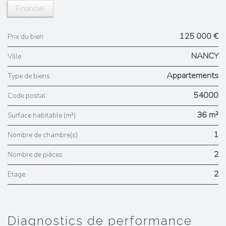
Financier
125 000 €
Prix du bien
NANCY
Ville
Appartements
Type de biens
54000
Code postal
36 m²
Surface habitable (m²)
1
Nombre de chambre(s)
2
Nombre de pièces
2
Etage
diagnostics de performance