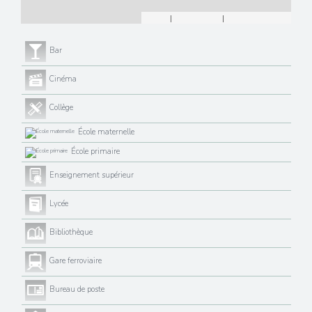
Leaflet
|
©
Maps
|
© OpenStreetMap
Jawg
Bar
Cinéma
Collège
École maternelle
École primaire
Enseignement supérieur
Lycée
Bibliothèque
Gare ferroviaire
Bureau de poste