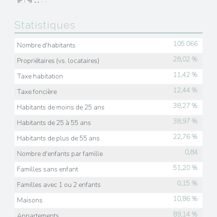
Mairie
Statistiques
Presse et Tabac
105 066
Nombre d'habitants
28,02 %
Propriétaires (vs. locataires)
11,42 %
Taxe habitation
12,44 %
Taxe foncière
38,27 %
Habitants de moins de 25 ans
38,97 %
Habitants de 25 à 55 ans
22,76 %
Habitants de plus de 55 ans
0,84
Nombre d'enfants par famille
51,20 %
Familles sans enfant
0,15 %
Familles avec 1 ou 2 enfants
10,86 %
Maisons
89,14 %
Appartements