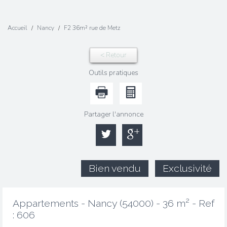
Accueil
Nancy
F2 36m² rue de Metz
< Retour
Outils pratiques
Partager l'annonce
Bien vendu
Exclusivité
Appartements - Nancy (54000) - 36 m² -
Ref
: 606