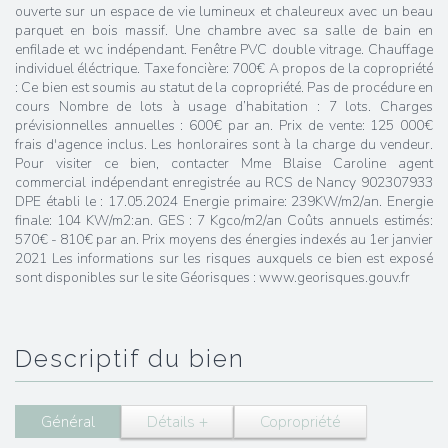
ouverte sur un espace de vie lumineux et chaleureux avec un beau
parquet en bois massif. Une chambre avec sa salle de bain en
enfilade et wc indépendant. Fenêtre PVC double vitrage. Chauffage
individuel éléctrique. Taxe foncière: 700€ A propos de la copropriété
: Ce bien est soumis au statut de la copropriété. Pas de procédure en
cours Nombre de lots à usage d’habitation : 7 lots. Charges
prévisionnelles annuelles : 600€ par an. Prix de vente: 125 000€
frais d'agence inclus. Les honloraires sont à la charge du vendeur.
Pour visiter ce bien, contacter Mme Blaise Caroline agent
commercial indépendant enregistrée au RCS de Nancy 902307933
DPE établi le : 17.05.2024 Energie primaire: 239KW/m2/an. Energie
finale: 104 KW/m2:an. GES : 7 Kgco/m2/an Coûts annuels estimés:
570€ - 810€ par an. Prix moyens des énergies indexés au 1er janvier
2021 Les informations sur les risques auxquels ce bien est exposé
sont disponibles sur le site Géorisques : www.georisques.gouv.fr
descriptif du bien
Général
Détails +
Copropriété