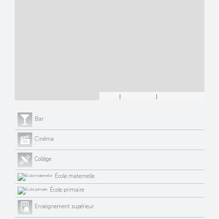
Leaflet
|
©
Maps
|
© OpenStreetMap
Jawg
Bar
Cinéma
Collège
École maternelle
École primaire
Enseignement supérieur