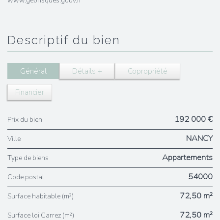
www.georisques.gouv.fr
descriptif du bien
Général
Détails +
Copropriété
Financier
192 000 €
Prix du bien
NANCY
Ville
Appartements
Type de biens
54000
Code postal
72,50 m²
Surface habitable (m²)
72,50 m²
Surface loi Carrez (m²)