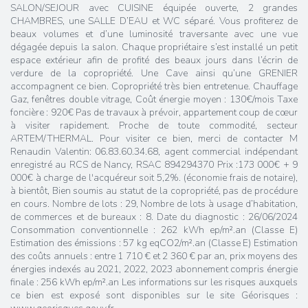
SALON/SEJOUR avec CUISINE équipée ouverte, 2 grandes
CHAMBRES, une SALLE D’EAU et WC séparé. Vous profiterez de
beaux volumes et d’une luminosité traversante avec une vue
dégagée depuis la salon. Chaque propriétaire s’est installé un petit
espace extérieur afin de profité des beaux jours dans l’écrin de
verdure de la copropriété. Une Cave ainsi qu’une GRENIER
accompagnent ce bien. Copropriété très bien entretenue. Chauffage
Gaz, fenêtres double vitrage, Coût énergie moyen : 130€/mois Taxe
foncière : 920€ Pas de travaux à prévoir, appartement coup de cœur
à visiter rapidement. Proche de toute commodité, secteur
ARTEM/THERMAL. Pour visiter ce bien, merci de contacter M
Renaudin Valentin: 06.83.60.34.68, agent commercial indépendant
enregistré au RCS de Nancy, RSAC 894294370 Prix :173 000€ + 9
000€ à charge de l'acquéreur soit 5,2%. (économie frais de notaire),
à bientôt, Bien soumis au statut de la copropriété, pas de procédure
en cours. Nombre de lots : 29, Nombre de lots à usage d’habitation,
de commerces et de bureaux : 8. Date du diagnostic : 26/06/2024
Consommation conventionnelle : 262 kWh ep/m².an (Classe E)
Estimation des émissions : 57 kg eqCO2/m².an (Classe E) Estimation
des coûts annuels : entre 1 710 € et 2 360 € par an, prix moyens des
énergies indexés au 2021, 2022, 2023 abonnement compris énergie
finale : 256 kWh ep/m².an Les informations sur les risques auxquels
ce bien est exposé sont disponibles sur le site Géorisques :