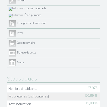
Collège
École maternelle
École primaire
Enseignement supérieur
Lycée
Gare ferroviaire
Bureau de poste
Mairie
Statistiques
27 973
Nombre d'habitants
50,69 %
Propriétaires (vs. locataires)
13,89 %
Taxe habitation