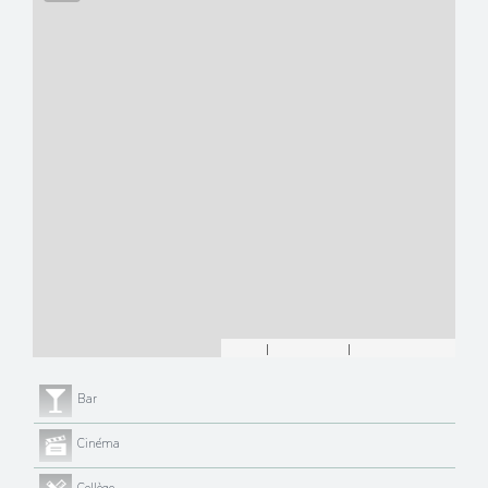
Leaflet
|
©
Maps
|
© OpenStreetMap
Jawg
Bar
Cinéma