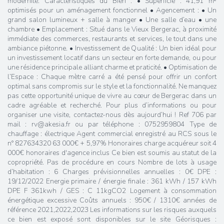
modernité. Caractéristiques du Bien : • Superficie : 41,91 m²
optimisés pour un aménagement fonctionnel • Agencement : • Un
grand salon lumineux + salle à manger • Une salle d’eau • une
chambre • Emplacement : Situé dans le Vieux Bergerac, à proximité
immédiate des commerces, restaurants et services, le tout dans une
ambiance piétonne. • Investissement de Qualité : Un bien idéal pour
un investissement locatif dans un secteur en forte demande, ou pour
une résidence principale alliant charme et praticité. • Optimisation de
l’Espace : Chaque mètre carré a été pensé pour offrir un confort
optimal sans compromis sur le style et la fonctionnalité. Ne manquez
pas cette opportunité unique de vivre au cœur de Bergerac dans un
cadre agréable et recherché. Pour plus d’informations ou pour
organiser une visite, contactez-nous dès aujourd’hui ! Ref 706 par
mail : rv@akesia.fr ou par téléphone : 0752959804 Type de
chauffage : électrique Agent commercial enregistré au RCS sous le
n° 827634320 63 000€ + 5,97% Honoraires charge acquéreur soit 4
000€ honoraires d'agence inclus Ce bien est soumis au statut de la
copropriété. Pas de procédure en cours Nombre de lots à usage
d’habitation : 6 Charges prévisionnelles annuelles : 0€ DPE :
19/12/2022 Energie primaire / énergie finale : 361 kWh / 157 kWh
DPE F 361kwh / GES : C 11kgCO2 Logement à consommation
énergétique excessive Coûts annuels : 950€ / 1310€ années de
référence 2021,2022,2023 Les informations sur les risques auxquels
ce bien est exposé sont disponibles sur le site Géorisques :