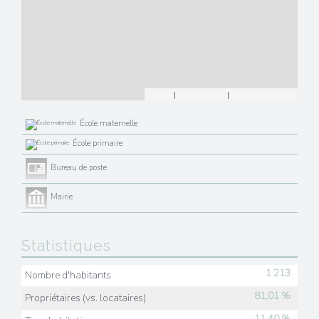
Leaflet
|
©
Maps
|
© OpenStreetMap
Jawg
École maternelle
École primaire
Bureau de poste
Mairie
Statistiques
1 213
Nombre d'habitants
81,01 %
Propriétaires (vs. locataires)
11,40 %