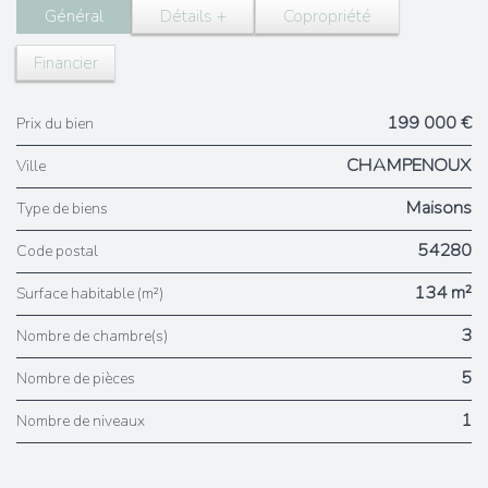
Général
Détails +
Copropriété
Financier
199 000 €
Prix du bien
CHAMPENOUX
Ville
Maisons
Type de biens
54280
Code postal
134 m²
Surface habitable (m²)
3
Nombre de chambre(s)
5
Nombre de pièces
1
Nombre de niveaux