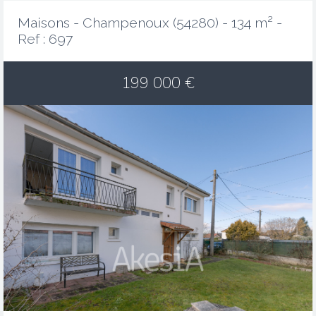
Maisons - Champenoux (54280) - 134 m² -
Ref : 697
199 000
€