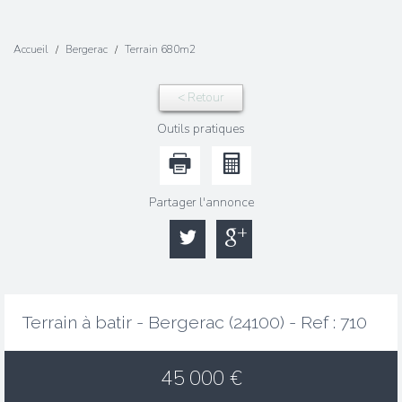
Accueil
Bergerac
Terrain 680m2
< Retour
Outils pratiques
Partager l'annonce
Terrain à batir - Bergerac (24100) -
Ref : 710
45 000
€