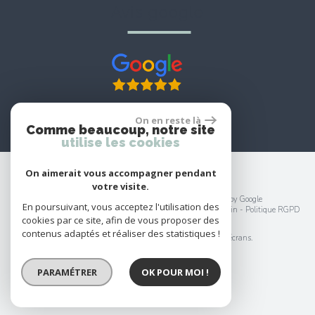
avis google
On en reste là
Comme beaucoup, notre site
utilise les cookies
On aimerait vous accompagner pendant
votre visite.
© 2026 | Tous droits réservés | Traduction powered by Google
En poursuivant, vous acceptez l'utilisation des
Plan du site
-
Mentions légales
-
Nos honoraires
-
Liens
-
Admin
-
Politique RGPD
cookies par ce site, afin de vous proposer des
Site internet compatible multi-supports,
contenus adaptés et réaliser des statistiques !
un seul site adaptable à tous les types d'écrans.
PARAMÉTRER
OK POUR MOI !