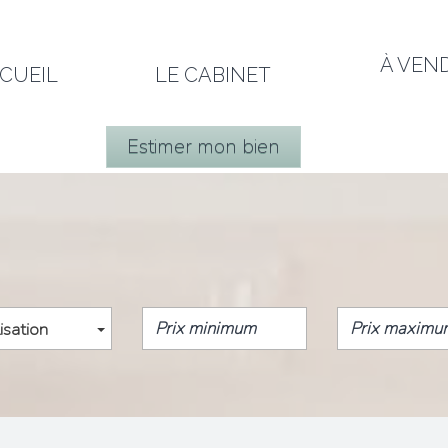
À VEN
CCUEIL
LE CABINET
Estimer mon bien
isation