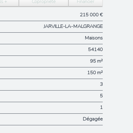
ls +
Copropriété
Financier
215 000 €
JARVILLE-LA-MALGRANGE
Maisons
54140
95 m²
150 m²
3
5
1
Dégagée