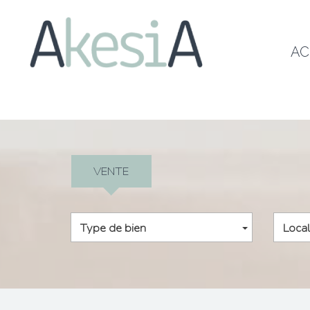
A
VENTE
Type de bien
Local