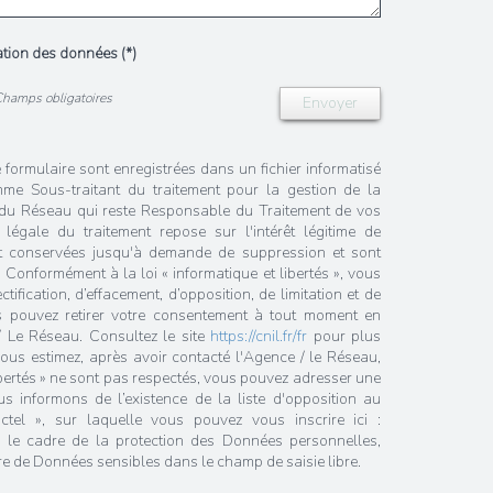
sation des données (*)
Champs obligatoires
Envoyer
e formulaire sont enregistrées dans un fichier informatisé
me Sous-traitant du traitement pour la gestion de la
/ du Réseau qui reste Responsable du Traitement de vos
égale du traitement repose sur l'intérêt légitime de
nt conservées jusqu'à demande de suppression et sont
 Conformément à la loi « informatique et libertés », vous
tification, d’effacement, d’opposition, de limitation et de
s pouvez retirer votre consentement à tout moment en
/ Le Réseau. Consultez le site
https://cnil.fr/fr
pour plus
 vous estimez, après avoir contacté l'Agence / le Réseau,
ibertés » ne sont pas respectés, vous pouvez adresser une
 informons de l’existence de la liste d'opposition au
tel », sur laquelle vous pouvez vous inscrire ici :
 le cadre de la protection des Données personnelles,
re de Données sensibles dans le champ de saisie libre.