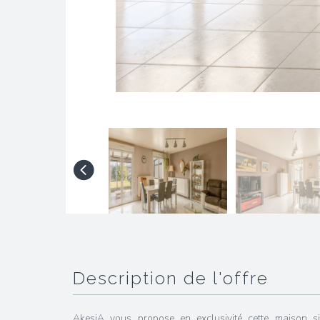
description de l'offre
AkesiA vous propose en exclusivité cette maison si