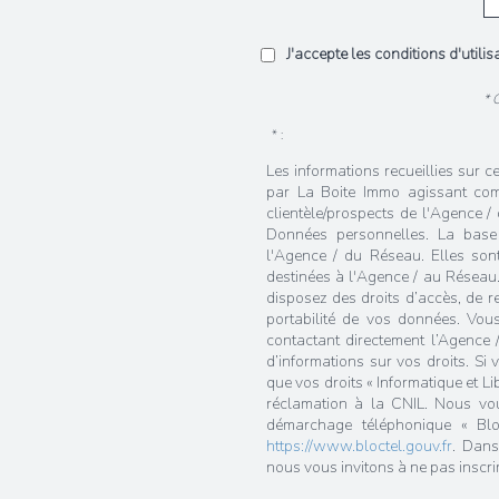
J'accepte les conditions d'utili
* 
* :
Les informations recueillies sur c
par La Boite Immo agissant com
clientèle/prospects de l'Agence 
Données personnelles. La base l
l'Agence / du Réseau. Elles so
destinées à l'Agence / au Réseau.
disposez des droits d’accès, de rec
portabilité de vos données. Vou
contactant directement l’Agence 
d’informations sur vos droits. Si
que vos droits « Informatique et L
réclamation à la CNIL. Nous vous
démarchage téléphonique « Bloc
https://www.bloctel.gouv.fr
. Dans
nous vous invitons à ne pas inscri