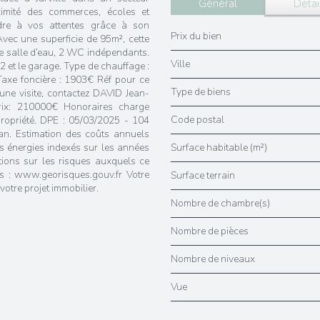
Général
Détai
ximité des commerces, écoles et
dre à vos attentes grâce à son
Prix du bien
vec une superficie de 95m², cette
e salle d’eau, 2 WC indépendants.
Ville
 et le garage. Type de chauffage :
axe foncière : 1903€ Réf pour ce
Type de biens
une visite, contactez DAVID Jean-
rix: 210000€ Honoraires charge
Code postal
propriété. DPE : 05/03/2025 - 104
. Estimation des coûts annuels
énergies indexés sur les années
Surface habitable (m²)
ions sur les risques auxquels ce
es : www.georisques.gouv.fr Votre
surface terrain
otre projet immobilier.
Nombre de chambre(s)
Nombre de pièces
Nombre de niveaux
Vue