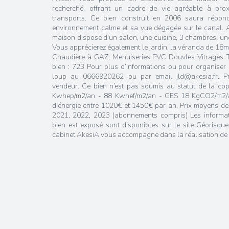
recherché, offrant un cadre de vie agréable à pro
transports. Ce bien construit en 2006 saura répon
environnement calme et sa vue dégagée sur le canal. A
maison dispose d'un salon, une cuisine, 3 chambres, un
Vous apprécierez également le jardin, la véranda de 18m2
Chaudière à GAZ, Menuiseries PVC Douvles Vitrages T
bien : 723 Pour plus d’informations ou pour organiser 
loup au 0666920262 ou par email jld@akesia.fr. P
vendeur. Ce bien n’est pas soumis au statut de la co
Kwhep/m2/an - 88 Kwhef/m2/an - GES 18 KgCO2/m2/an
d'énergie entre 1020€ et 1450€ par an. Prix moyens des 
2021, 2022, 2023 (abonnements compris) Les informat
bien est exposé sont disponibles sur le site Géorisqu
cabinet AkesiA vous accompagne dans la réalisation de v