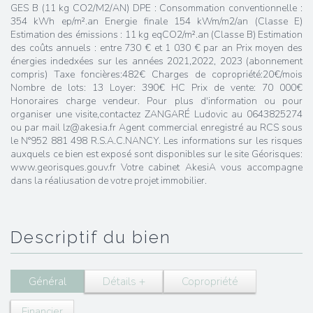
GES B (11 kg CO2/M2/AN) DPE : Consommation conventionnelle :
354 kWh ep/m².an Energie finale 154 kWm/m2/an (Classe E)
Estimation des émissions : 11 kg eqCO2/m².an (Classe B) Estimation
des coûts annuels : entre 730 € et 1 030 € par an Prix moyen des
énergies indedxées sur les années 2021,2022, 2023 (abonnement
compris) Taxe foncières:482€ Charges de copropriété:20€/mois
Nombre de lots: 13 Loyer: 390€ HC Prix de vente: 70 000€
Honoraires charge vendeur. Pour plus d'information ou pour
organiser une visite,contactez ZANGARÉ Ludovic au 0643825274
ou par mail lz@akesia.fr Agent commercial enregistré au RCS sous
le N°952 881 498 R.S.A.C.NANCY. Les informations sur les risques
auxquels ce bien est exposé sont disponibles sur le site Géorisques:
www.georisques.gouv.fr Votre cabinet AkesiA vous accompagne
dans la réaliusation de votre projet immobilier.
descriptif du bien
Général
Détails +
Copropriété
Financier