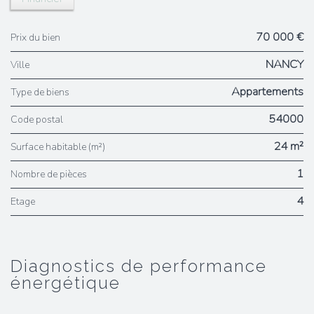
70 000 €
Prix du bien
NANCY
Ville
Appartements
Type de biens
54000
Code postal
24 m²
Surface habitable (m²)
1
Nombre de pièces
4
Etage
diagnostics de performance
énergétique