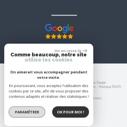
avis google
On en reste là
Comme beaucoup, notre site
utilise les cookies
On aimerait vous accompagner pendant
votre visite.
© 2026 | Tous droits réservés | Traduction powered by Google
En poursuivant, vous acceptez l'utilisation des
Plan du site
-
Mentions légales
-
Nos honoraires
-
Liens
-
Admin
-
Politique RGPD
cookies par ce site, afin de vous proposer des
Site internet compatible multi-supports,
contenus adaptés et réaliser des statistiques !
un seul site adaptable à tous les types d'écrans.
PARAMÉTRER
OK POUR MOI !