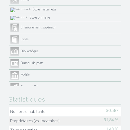
École maternelle
École primaire
Enseignement supérieur
Lycée
Bibliothèque
Bureau de poste
Mairie
Presse et Tabac
Statistiques
30 567
Nombre d'habitants
31,84 %
Propriétaires (vs. locataires)
11,43 %