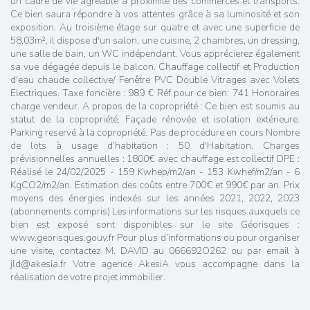
un cadre de vie agréable à proximité des commerces et transports.
Ce bien saura répondre à vos attentes grâce à sa luminosité et son
exposition. Au troisième étage sur quatre et avec une superficie de
58,03m², il dispose d'un salon, une cuisine, 2 chambres, un dressing,
une salle de bain, un WC indépendant. Vous apprécierez également
sa vue dégagée depuis le balcon. Chauffage collectif et Production
d'eau chaude collective/ Fenêtre PVC Double Vitrages avec Volets
Electriques. Taxe foncière : 989 € Réf pour ce bien: 741 Honoraires
charge vendeur. A propos de la copropriété : Ce bien est soumis au
statut de la copropriété. Façade rénovée et isolation extérieure.
Parking reservé à la copropriété. Pas de procédure en cours Nombre
de lots à usage d’habitation : 50 d'Habitation. Charges
prévisionnelles annuelles : 1800€ avec chauffage est collectif DPE :
Réalisé le 24/02/2025 - 159 Kwhep/m2/an - 153 Kwhef/m2/an - 6
KgCO2/m2/an. Estimation des coûts entre 700€ et 990€ par an. Prix
moyens des énergies indexés sur les années 2021, 2022, 2023
(abonnements compris) Les informations sur les risques auxquels ce
bien est exposé sont disponibles sur le site Géorisques :
www.georisques.gouv.fr Pour plus d’informations ou pour organiser
une visite, contactez M. DAVID au 066692O262 ou par email à
jld@akesia.fr Votre agence AkesiA vous accompagne dans la
réalisation de votre projet immobilier.