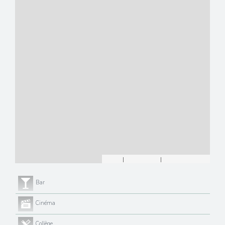
Leaflet
|
©
Maps
|
© OpenStreetMap
Jawg
Bar
Cinéma
Collège