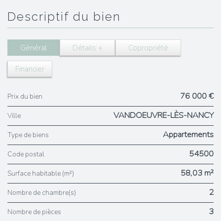
descriptif du bien
Général
Détails +
Copropriété
Financier
76 000 €
Prix du bien
VANDOEUVRE-LÈS-NANCY
Ville
Appartements
Type de biens
54500
Code postal
58,03 m²
Surface habitable (m²)
2
Nombre de chambre(s)
3
Nombre de pièces