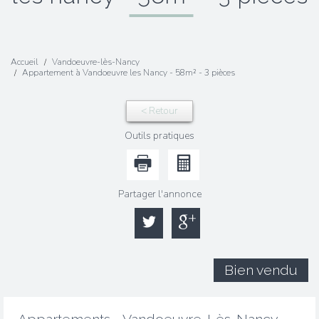
Accueil
Vandoeuvre-lès-Nancy
Appartement à Vandoeuvre les Nancy - 58m² - 3 pièces
< Retour
Outils pratiques
Partager l'annonce
Bien vendu