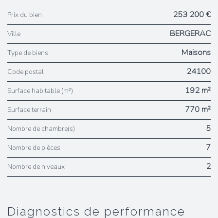
253 200 €
Prix du bien
BERGERAC
Ville
Maisons
Type de biens
24100
Code postal
192 m²
Surface habitable (m²)
770 m²
surface terrain
5
Nombre de chambre(s)
7
Nombre de pièces
2
Nombre de niveaux
diagnostics de performance