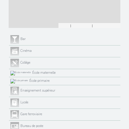
Leaflet
|
©
Maps
|
© OpenStreetMap
Jawg
Bar
Cinéma
Collège
École maternelle
École primaire
Enseignement supérieur
Lycée
Gare ferroviaire
Bureau de poste