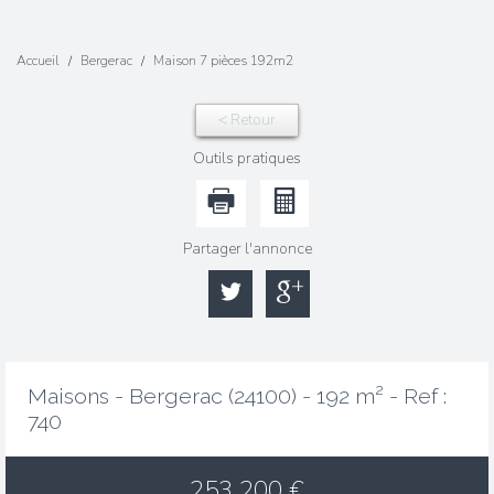
Accueil
Bergerac
Maison 7 pièces 192m2
< Retour
Outils pratiques
Partager l'annonce
Maisons - Bergerac (24100) - 192 m² -
Ref :
740
253 200
€