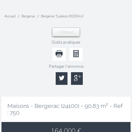
Accueil
Bergerac
Bergerac 5 pièces 90,83m2
< Retour
Outils pratiques
Partager l'annonce
Maisons - Bergerac (24100) - 90.83 m² -
Ref
: 750
164 000
€