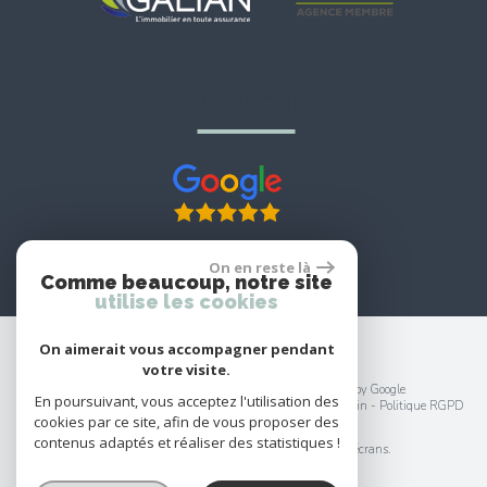
avis google
On en reste là
Comme beaucoup, notre site
utilise les cookies
On aimerait vous accompagner pendant
votre visite.
© 2026 | Tous droits réservés | Traduction powered by Google
En poursuivant, vous acceptez l'utilisation des
Plan du site
-
Mentions légales
-
Nos honoraires
-
Liens
-
Admin
-
Politique RGPD
cookies par ce site, afin de vous proposer des
Site internet compatible multi-supports,
contenus adaptés et réaliser des statistiques !
un seul site adaptable à tous les types d'écrans.