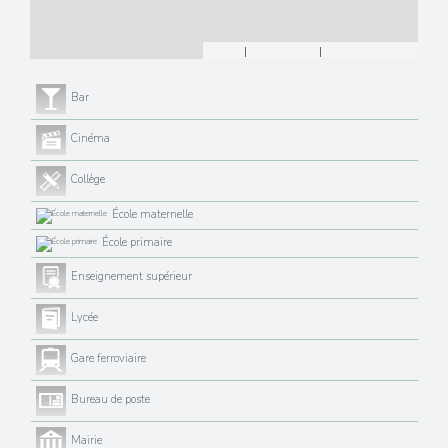
Leaflet
|
©
Maps
|
© OpenStreetMap
Jawg
Bar
Cinéma
Collège
École maternelle
École primaire
Enseignement supérieur
Lycée
Gare ferroviaire
Bureau de poste
Mairie