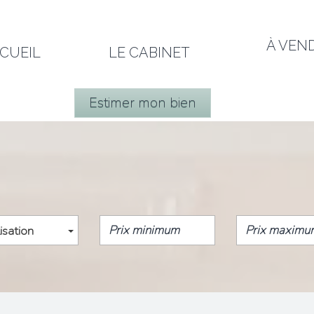
À VEN
CCUEIL
LE CABINET
Estimer mon bien
isation