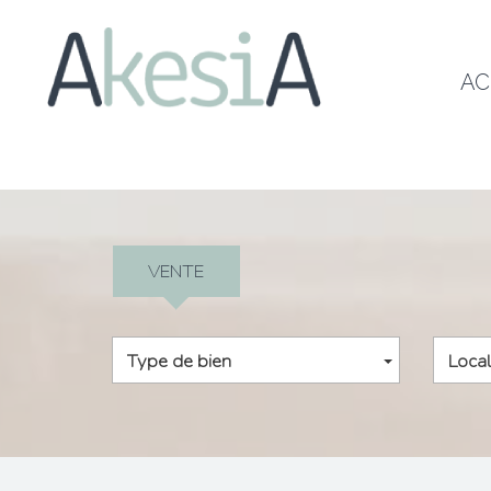
A
VENTE
Type de bien
Local