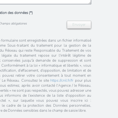
sation des données (*)
Champs obligatoires
Envoyer
e formulaire sont enregistrées dans un fichier informatisé
me Sous-traitant du traitement pour la gestion de la
/ du Réseau qui reste Responsable du Traitement de vos
égale du traitement repose sur l'intérêt légitime de
nt conservées jusqu'à demande de suppression et sont
 Conformément à la loi « informatique et libertés », vous
tification, d’effacement, d’opposition, de limitation et de
s pouvez retirer votre consentement à tout moment en
/ Le Réseau. Consultez le site
https://cnil.fr/fr
pour plus
 vous estimez, après avoir contacté l'Agence / le Réseau,
ibertés » ne sont pas respectés, vous pouvez adresser une
 informons de l’existence de la liste d'opposition au
tel », sur laquelle vous pouvez vous inscrire ici :
 le cadre de la protection des Données personnelles,
re de Données sensibles dans le champ de saisie libre.