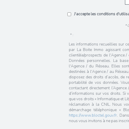
J'accepte les conditions d'utili
* 
* :
Les informations recueillies sur c
par La Boite Immo agissant com
clientèle/prospects de l'Agence 
Données personnelles. La base l
l'Agence / du Réseau. Elles so
destinées à l'Agence / au Réseau.
disposez des droits d’accès, de rec
portabilité de vos données. Vou
contactant directement l’Agence 
d’informations sur vos droits. Si
que vos droits « Informatique et L
réclamation à la CNIL. Nous vous
démarchage téléphonique « Bloc
https://www.bloctel.gouv.fr
. Dans
nous vous invitons à ne pas inscri