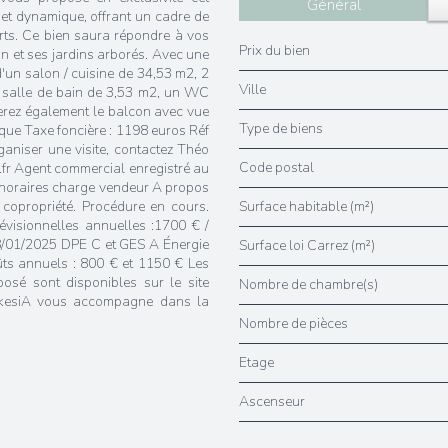
Général
 et dynamique, offrant un cadre de
rts. Ce bien saura répondre à vos
Prix du bien
n et ses jardins arborés. Avec une
d'un salon / cuisine de 34,53 m2, 2
Ville
 salle de bain de 3,53 m2, un WC
erez également le balcon avec vue
Type de biens
rique Taxe foncière : 1198 euros Réf
ganiser une visite, contactez Théo
Code postal
r Agent commercial enregistré au
noraires charge vendeur A propos
 copropriété. Procédure en cours.
Surface habitable (m²)
évisionnelles annuelles :1700 € /
28/01/2025 DPE C et GES A Énergie
Surface loi Carrez (m²)
ts annuels : 800 € et 1150 € Les
posé sont disponibles sur le site
Nombre de chambre(s)
AkesiA vous accompagne dans la
Nombre de pièces
Etage
Ascenseur