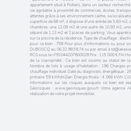
appartement situé à Poitiers, dans un secteur recherché
vie agréable à proximité de commerces, écoles, transpo
attentes grâce à ses environnement calme, sa localisatio
superficie de 68 m², il dispose d'une entrée de 5,60 m2, 
chambres, une 12,09 m2 et une autre de 10,93 m2, une
séparé de 1,13 m2 et 2 places de parking. Vous appréci
sur la piscine de la résidence. Type de chauffage : élect
pour ce bien : 758 Pour plus d’informations ou pour or
DUBOSCQ au 06.32.98.59.74 ou par email à td@akesia.f
RCS sous le n°91044207800028 Prix : 115 000 € FAI Ho
de la copropriété : Ce bien est soumis au statut de la
Nombre de lots à usage d’habitation : 196 Charges pr
chauffage individuel Date du diagnostic énergétique : 
primaire 59 kWh/m2/an Énergie finale : 4 066 kWh Coû
informations sur les risques auxquels ce bien est ex
Géorisques : www.georisques.gouv.fr Votre agence 
réalisation de votre projet immobilier.