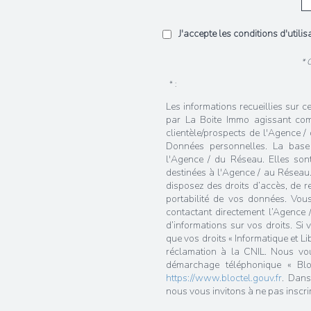
J'accepte les conditions d'utili
* 
* :
Les informations recueillies sur c
par La Boite Immo agissant com
clientèle/prospects de l'Agence 
Données personnelles. La base l
l'Agence / du Réseau. Elles so
destinées à l'Agence / au Réseau.
disposez des droits d’accès, de rec
portabilité de vos données. Vou
contactant directement l’Agence 
d’informations sur vos droits. Si
que vos droits « Informatique et L
réclamation à la CNIL. Nous vous
démarchage téléphonique « Bloc
https://www.bloctel.gouv.fr
. Dans
nous vous invitons à ne pas inscri