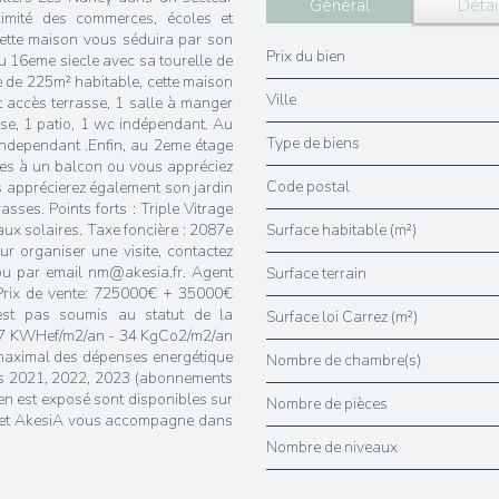
Général
Détai
ximité des commerces, écoles et
cette maison vous séduira par son
Prix du bien
u 16eme siecle avec sa tourelle de
e de 225m² habitable, cette maison
Ville
 accès terrasse, 1 salle à manger
se, 1 patio, 1 wc indépendant. Au
Type de biens
independant .Enfin, au 2eme étage
ces à un balcon ou vous appréciez
Code postal
 apprécierez également son jardin
sses. Points forts : Triple Vitrage
ux solaires. Taxe foncière : 2087e
Surface habitable (m²)
r organiser une visite, contactez
u par email nm@akesia.fr. Agent
surface terrain
Prix de vente: 725000€ + 35000€
est pas soumis au statut de la
Surface loi Carrez (m²)
97 KWHef/m2/an - 34 KgCo2/m2/an
maximal des dépenses energétique
Nombre de chambre(s)
́es 2021, 2022, 2023 (abonnements
en est exposé sont disponibles sur
Nombre de pièces
binet AkesiA vous accompagne dans
Nombre de niveaux