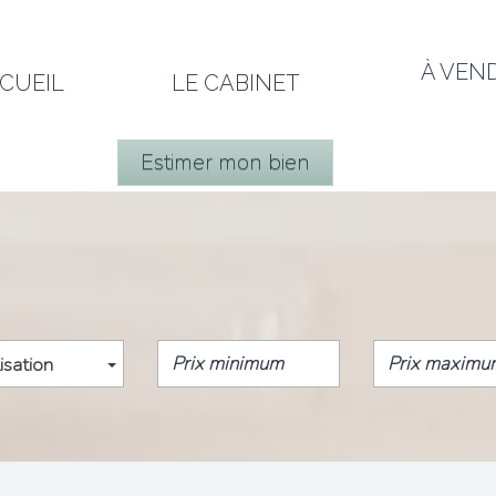
À VEN
CCUEIL
LE CABINET
Estimer mon bien
isation