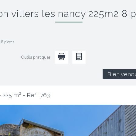
son villers les nancy 225m2 8 
 8 pièces
Outils pratiques
Bien vend
- 225 m² -
Ref : 763