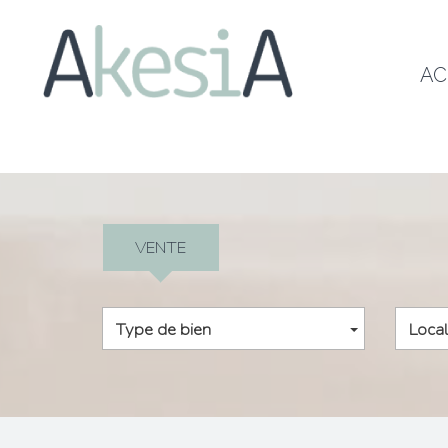
A
VENTE
Type de bien
Local