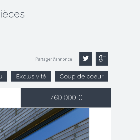
pièces
Partager l'annonce
u
Exclusivité
Coup de coeur
760 000
€