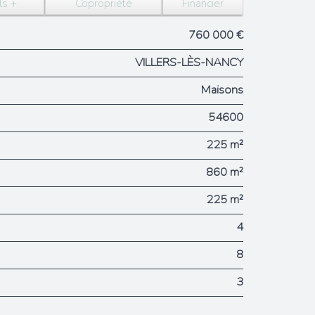
ls +
Copropriété
Financier
760 000 €
VILLERS-LÈS-NANCY
Maisons
54600
225 m²
860 m²
225 m²
4
8
3