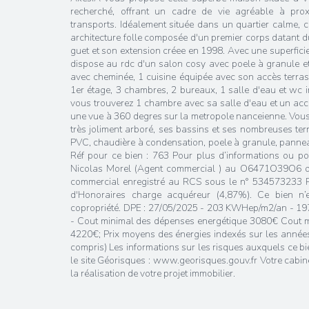
recherché, offrant un cadre de vie agréable à pro
transports. Idéalement située dans un quartier calme, 
architecture folle composée d'un premier corps datant d
guet et son extension créee en 1998. Avec une superfici
dispose au rdc d'un salon cosy avec poele à granule et
avec cheminée, 1 cuisine équipée avec son accès terras
1er étage, 3 chambres, 2 bureaux, 1 salle d'eau et wc 
vous trouverez 1 chambre avec sa salle d'eau et un ac
une vue à 360 degres sur la metropole nanceienne. Vous
très joliment arboré, ses bassins et ses nombreuses terra
PVC, chaudière à condensation, poele à granule, pannea
Réf pour ce bien : 763 Pour plus d’informations ou pou
Nicolas Morel (Agent commercial ) au O6471O39O6 o
commercial enregistré au RCS sous le n° 534573233 
d'Honoraires charge acquéreur (4,87%). Ce bien n’
copropriété. DPE : 27/05/2025 - 203 KWHep/m2/an - 1
- Cout minimal des dépenses energétique 3080€ Cout 
4220€; Prix moyens des énergies indexés sur les anne
compris) Les informations sur les risques auxquels ce bi
le site Géorisques : www.georisques.gouv.fr Votre ca
la réalisation de votre projet immobilier.