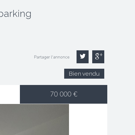
parking
Partager l'annonce
Bien vendu
70 000
€