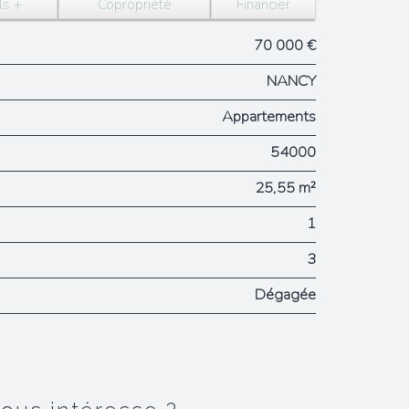
ls +
Copropriété
Financier
70 000 €
NANCY
Appartements
54000
25,55 m²
1
3
Dégagée