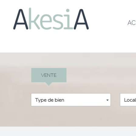
A
VENTE
Type de bien
Local