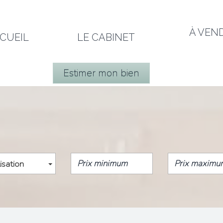
À VEN
CCUEIL
LE CABINET
Estimer mon bien
isation