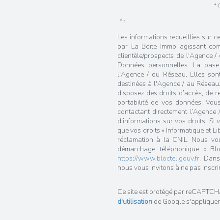
* 
* :
Les informations recueillies sur c
par La Boite Immo agissant com
clientèle/prospects de l'Agence 
Données personnelles. La base l
l'Agence / du Réseau. Elles so
destinées à l'Agence / au Réseau.
disposez des droits d’accès, de rec
portabilité de vos données. Vou
contactant directement l’Agence 
d’informations sur vos droits. Si
que vos droits « Informatique et L
réclamation à la CNIL. Nous vous
démarchage téléphonique « Bloc
https://www.bloctel.gouv.fr
. Dans
nous vous invitons à ne pas inscri
Ce site est protégé par reCAPTCH
d'utilisation
de Google s'appliquen