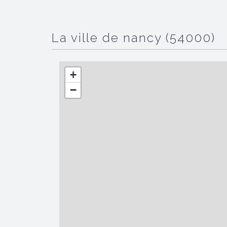
la ville de nancy (54000)
+
−