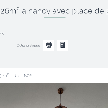
o 26m² à nancy avec place de 
ing
Outils pratiques
5 m² -
Ref : 806