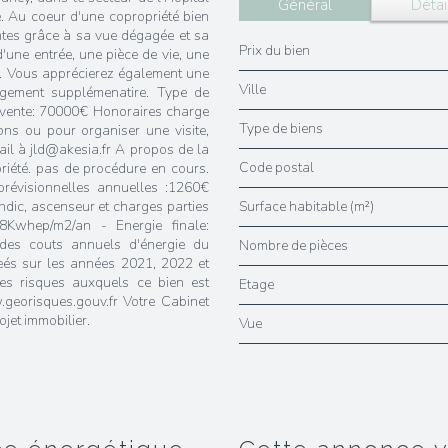
Général
Détai
e. Au coeur d'une copropriété bien
ntes grâce à sa vue dégagée et sa
Prix du bien
d'une entrée, une pièce de vie, une
t. Vous apprécierez également une
Ville
ngement supplémenatire. Type de
de vente: 70000€ Honoraires charge
Type de biens
ons ou pour organiser une visite,
l à jld@akesia.fr A propos de la
Code postal
priété. pas de procédure en cours.
révisionnelles annuelles :1260€
yndic, ascenseur et charges parties
Surface habitable (m²)
Kwhep/m2/an - Energie finale:
es couts annuels d'énergie du
Nombre de pièces
eés sur les années 2021, 2022 et
es risques auxquels ce bien est
Etage
.georisques.gouv.fr Votre Cabinet
jet immobilier.
Vue