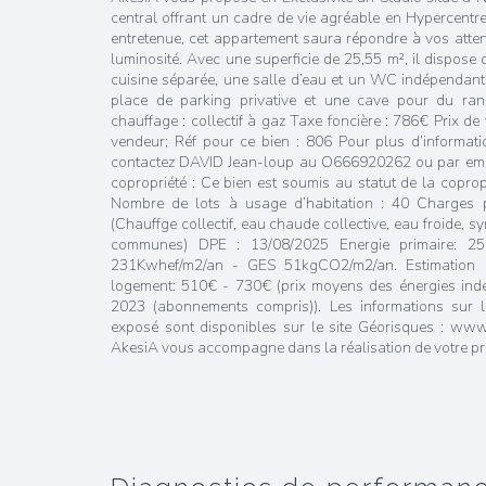
central offrant un cadre de vie agréable en Hypercentr
entretenue, cet appartement saura répondre à vos atte
luminosité. Avec une superficie de 25,55 m², il dispose 
cuisine séparée, une salle d’eau et un WC indépendan
place de parking privative et une cave pour du ra
chauffage : collectif à gaz Taxe foncière : 786€ Prix 
vendeur; Réf pour ce bien : 806 Pour plus d’informati
contactez DAVID Jean-loup au O666920262 ou par emai
copropriété : Ce bien est soumis au statut de la copro
Nombre de lots à usage d’habitation : 40 Charges p
(Chauffge collectif, eau chaude collective, eau froide, s
communes) DPE : 13/08/2025 Energie primaire: 258
231Kwhef/m2/an - GES 51kgCO2/m2/an. Estimation d
logement: 510€ - 730€ (prix moyens des énergies ind
2023 (abonnements compris)). Les informations sur l
exposé sont disponibles sur le site Géorisques : www
AkesiA vous accompagne dans la réalisation de votre pro