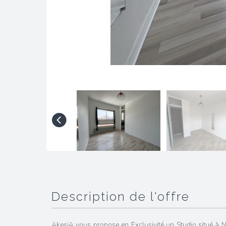
description de l'offre
AkesiA vous propose en Exclusivité un Studio situé à N