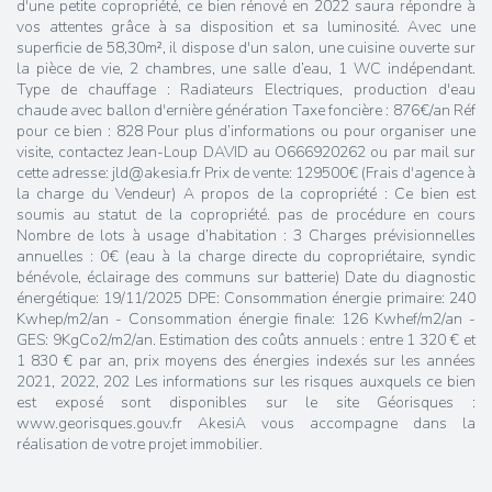
d'une petite copropriété, ce bien rénové en 2022 saura répondre à
vos attentes grâce à sa disposition et sa luminosité. Avec une
superficie de 58,30m², il dispose d'un salon, une cuisine ouverte sur
la pièce de vie, 2 chambres, une salle d’eau, 1 WC indépendant.
Type de chauffage : Radiateurs Electriques, production d'eau
chaude avec ballon d'ernière génération Taxe foncière : 876€/an Réf
pour ce bien : 828 Pour plus d’informations ou pour organiser une
visite, contactez Jean-Loup DAVID au O666920262 ou par mail sur
cette adresse: jld@akesia.fr Prix de vente: 129500€ (Frais d'agence à
la charge du Vendeur) A propos de la copropriété : Ce bien est
soumis au statut de la copropriété. pas de procédure en cours
Nombre de lots à usage d’habitation : 3 Charges prévisionnelles
annuelles : 0€ (eau à la charge directe du copropriétaire, syndic
bénévole, éclairage des communs sur batterie) Date du diagnostic
énergétique: 19/11/2025 DPE: Consommation énergie primaire: 240
Kwhep/m2/an - Consommation énergie finale: 126 Kwhef/m2/an -
GES: 9KgCo2/m2/an. Estimation des coûts annuels : entre 1 320 € et
1 830 € par an, prix moyens des énergies indexés sur les années
2021, 2022, 202 Les informations sur les risques auxquels ce bien
est exposé sont disponibles sur le site Géorisques :
www.georisques.gouv.fr AkesiA vous accompagne dans la
réalisation de votre projet immobilier.