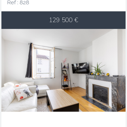
Ref : 828
129 500
€