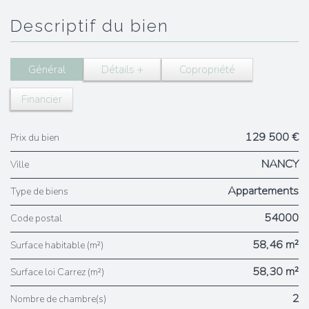
descriptif du bien
Général
Détails +
Copropriété
Financier
129 500 €
Prix du bien
NANCY
Ville
Appartements
Type de biens
54000
Code postal
58,46 m²
Surface habitable (m²)
58,30 m²
Surface loi Carrez (m²)
2
Nombre de chambre(s)