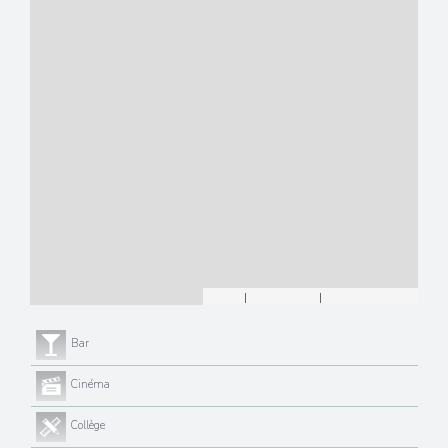
Leaflet
|
©
Maps
|
© OpenStreetMap
Jawg
Bar
Cinéma
Collège