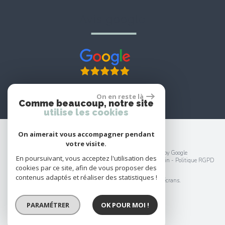
avis google
On en reste là
Comme beaucoup, notre site
utilise les cookies
On aimerait vous accompagner pendant
votre visite.
© 2026 | Tous droits réservés | Traduction powered by Google
En poursuivant, vous acceptez l'utilisation des
Plan du site
-
Mentions légales
-
Nos honoraires
-
Liens
-
Admin
-
Politique RGPD
cookies par ce site, afin de vous proposer des
Site internet compatible multi-supports,
contenus adaptés et réaliser des statistiques !
un seul site adaptable à tous les types d'écrans.
PARAMÉTRER
OK POUR MOI !