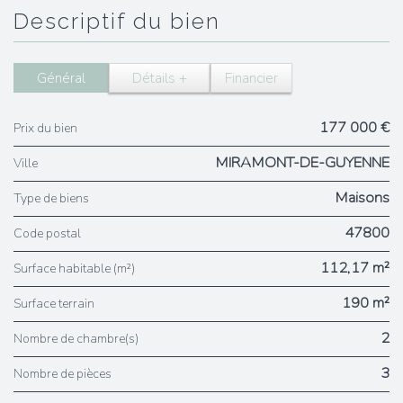
descriptif du bien
Général
Détails +
Financier
177 000 €
Prix du bien
MIRAMONT-DE-GUYENNE
Ville
Maisons
Type de biens
47800
Code postal
112,17 m²
Surface habitable (m²)
190 m²
surface terrain
2
Nombre de chambre(s)
3
Nombre de pièces