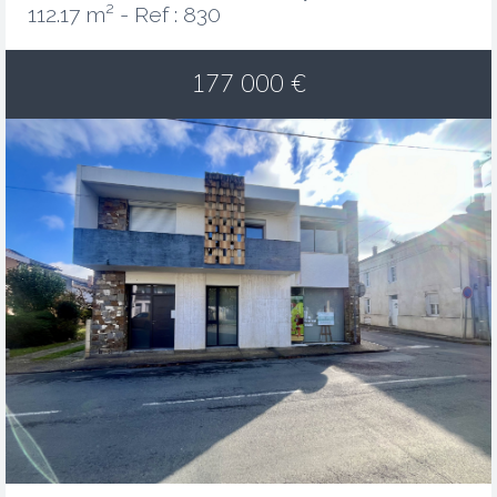
112.17 m² -
Ref : 830
177 000
€