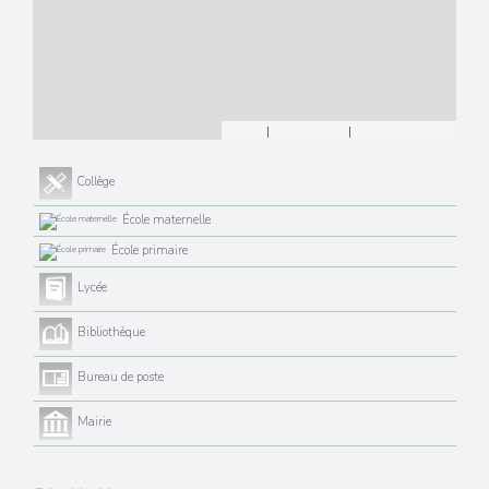
Leaflet
|
©
Maps
|
© OpenStreetMap
Jawg
Collège
École maternelle
École primaire
Lycée
Bibliothèque
Bureau de poste
Mairie