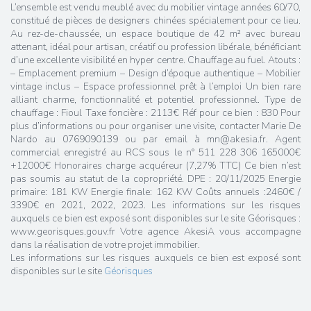
L’ensemble est vendu meublé avec du mobilier vintage années 60/70,
constitué de pièces de designers chinées spécialement pour ce lieu.
Au rez-de-chaussée, un espace boutique de 42 m² avec bureau
attenant, idéal pour artisan, créatif ou profession libérale, bénéficiant
d’une excellente visibilité en hyper centre. Chauffage au fuel. Atouts :
– Emplacement premium – Design d’époque authentique – Mobilier
vintage inclus – Espace professionnel prêt à l’emploi Un bien rare
alliant charme, fonctionnalité et potentiel professionnel. Type de
chauffage : Fioul Taxe foncière : 2113€ Réf pour ce bien : 830 Pour
plus d’informations ou pour organiser une visite, contacter Marie De
Nardo au 0769090139 ou par email à mn@akesia.fr. Agent
commercial enregistré au RCS sous le n° 511 228 306 165000€
+12000€ Honoraires charge acquéreur (7,27% TTC) Ce bien n’est
pas soumis au statut de la copropriété. DPE : 20/11/2025 Energie
primaire: 181 KW Energie finale: 162 KW Coûts annuels :2460€ /
3390€ en 2021, 2022, 2023. Les informations sur les risques
auxquels ce bien est exposé sont disponibles sur le site Géorisques :
www.georisques.gouv.fr Votre agence AkesiA vous accompagne
dans la réalisation de votre projet immobilier.
Les informations sur les risques auxquels ce bien est exposé sont
disponibles sur le site
Géorisques