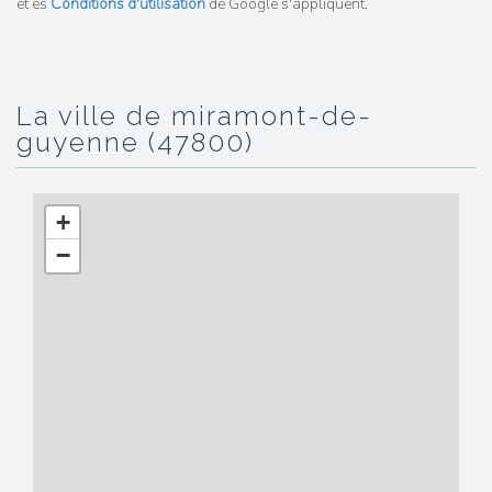
et es
Conditions d'utilisation
de Google s'appliquent.
la ville de miramont-de-
guyenne (47800)
+
−