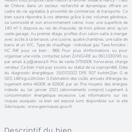
AkesiA vous propose cette maison à rénover située à Nancy - Haut
de Chèvre, dans un secteur recherché et dynamique, offrant un
cadre de vie agréable à proximité de commerces et transports. Ce
bien saura répondre à vos attentes grâce à ses volumes généreux,
sa luminosité et son environnement calme. Avec une superficie de
140 m² il dispose au rez de chaussée, de trois pièces ainsi qu'un
vaste garage. Au premier étage, profitez d'un salon-salle à manger
avec accès à la terrasse, une cuisine, quatre chambres, une salle de
bains et un WC. Type de chauffage : individuel gaz Taxe foncière :
NC Réf pour ce bien : 866 Pour plus d’informations ou pour
organiser une visite, contactez Julien ZANGARE au 0611030745 ou
par email à jz@akesia.fr Prix de vente 375000€ honoraires charge
vendeur Ce bien n’est pas soumis au statut de la copropriété. Date
du diagnostic énergétique: 15/07/2022 DPE 507 kwh/m2/an G et
GES 148 kgco2/m2/an G Estimation des coûts annuels d’énergie du
logement entre 4600€ et 6260€ par an Prix moyens des énergies
indexés au 1er janvier 2021 (abonnements compris) Logement à
consommation énergetique excessive. Les informations sur les
risques auxquels ce bien est exposé sont disponibles sur le site
Géorisques : www.georisques.gouv.fr
descriptif du bien