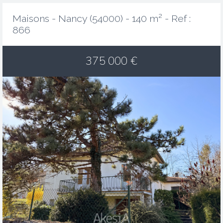
Maisons - Nancy (54000) - 140 m² -
Ref :
866
375 000
€