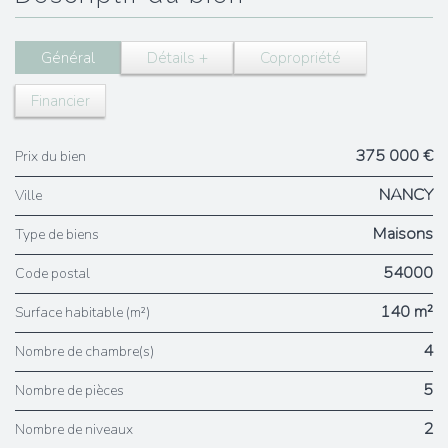
Général
Détails +
Copropriété
Financier
375 000 €
Prix du bien
NANCY
Ville
Maisons
Type de biens
54000
Code postal
140 m²
Surface habitable (m²)
4
Nombre de chambre(s)
5
Nombre de pièces
2
Nombre de niveaux