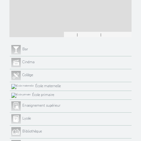
Leaflet
|
©
Maps
|
© OpenStreetMap
Jawg
Bar
Cinéma
Collège
École maternelle
École primaire
Enseignement supérieur
Lycée
Bibliothèque